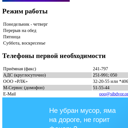
Режим работы
Понедельник - четверг
Перерыв на обед
Пятница
Суббота, воскресенье
Телефоны первой необходимости
Приёмная (факс)
241-797
АДС (круглосуточно)
251-991; 050
ООО «РЛК»
32-20-55 или *40
М-Сервис (домофон)
51-55-44
E-Mail
ooo@sibdvor.o
Не убран мусор, яма
на дороге, не горит