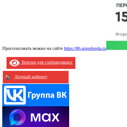
Проголосовать можно на сайте
https://86.gorodsreda.ru
Версия для слабовидящих
Личный кабинет