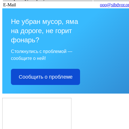
E-Mail
ooo@sibdvor.o
Не убран мусор, яма
на дороге, не горит
фонарь?
Столкнулись с проблемой —
сообщите о ней!
Сообщить о проблеме