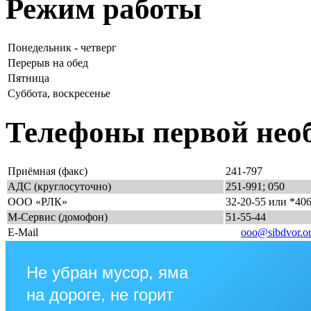
Режим работы
Понедельник - четверг
Перерыв на обед
Пятница
Суббота, воскресенье
Телефоны первой нео
Приёмная (факс)
241-797
АДС (круглосуточно)
251-991; 050
ООО «РЛК»
32-20-55 или *40
М-Сервис (домофон)
51-55-44
E-Mail
ooo@sibdvor.o
Не убран мусор, яма
на дороге, не горит