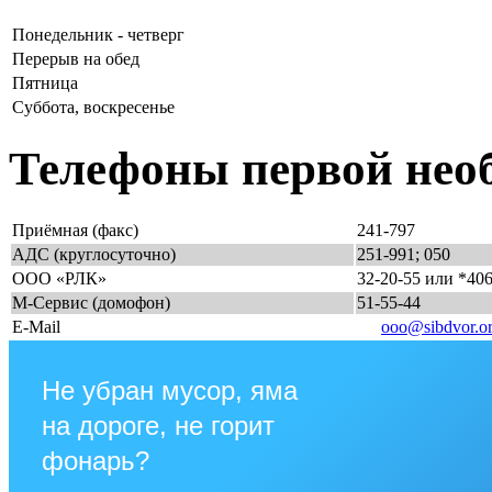
Понедельник - четверг
Перерыв на обед
Пятница
Суббота, воскресенье
Телефоны первой нео
Приёмная (факс)
241-797
АДС (круглосуточно)
251-991; 050
ООО «РЛК»
32-20-55 или *40
М-Сервис (домофон)
51-55-44
E-Mail
ooo@sibdvor.o
Не убран мусор, яма
на дороге, не горит
фонарь?