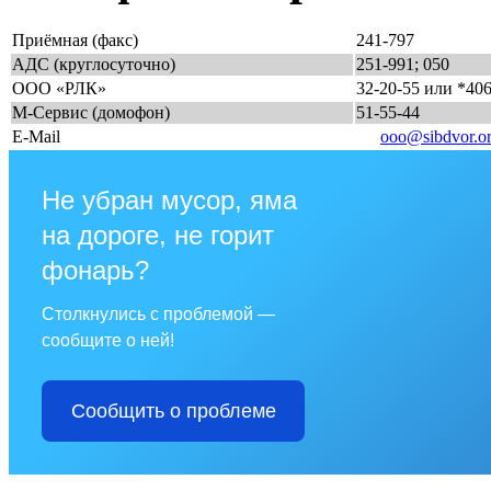
Приёмная (факс)
241-797
АДС (круглосуточно)
251-991; 050
ООО «РЛК»
32-20-55 или *40
М-Сервис (домофон)
51-55-44
E-Mail
ooo@sibdvor.o
Не убран мусор, яма
на дороге, не горит
фонарь?
Столкнулись с проблемой —
сообщите о ней!
Сообщить о проблеме