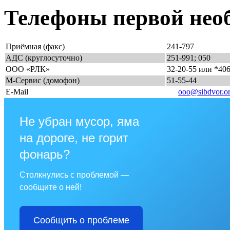
Телефоны первой нео
Приёмная (факс)
241-797
АДС (круглосуточно)
251-991; 050
ООО «РЛК»
32-20-55 или *40
М-Сервис (домофон)
51-55-44
E-Mail
ooo@sibdvor.o
Не убран мусор, яма
на дороге, не горит
фонарь?
Столкнулись с проблемой —
сообщите о ней!
Сообщить о проблеме