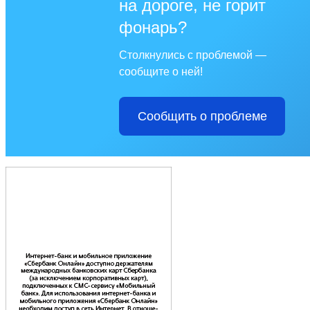
на дороге, не горит
фонарь?
Столкнулись с проблемой —
сообщите о ней!
Сообщить о проблеме