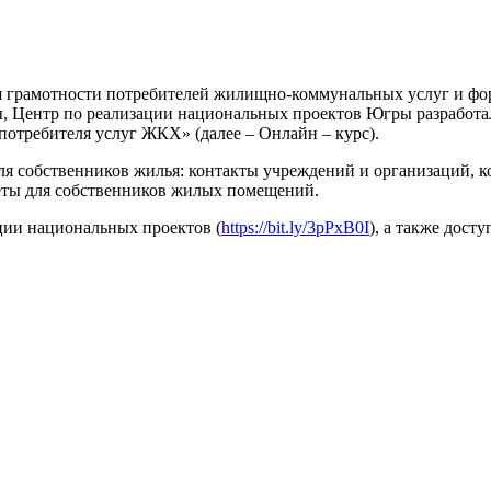
 грамотности потребителей жилищно-коммунальных услуг и фор
 Центр по реализации национальных проектов Югры разработал
отребителя услуг ЖКХ» (далее – Онлайн – курс).
ля собственников жилья: контакты учреждений и организаций,
еты для собственников жилых помещений.
ции национальных проектов (
https://bit.ly/3pPxB0I
), а также дост