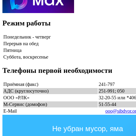
Режим работы
Понедельник - четверг
Перерыв на обед
Пятница
Суббота, воскресенье
Телефоны первой необходимости
Приёмная (факс)
241-797
АДС (круглосуточно)
251-991; 050
ООО «РЛК»
32-20-55 или *40
М-Сервис (домофон)
51-55-44
E-Mail
ooo@sibdvor.o
Не убран мусор, яма