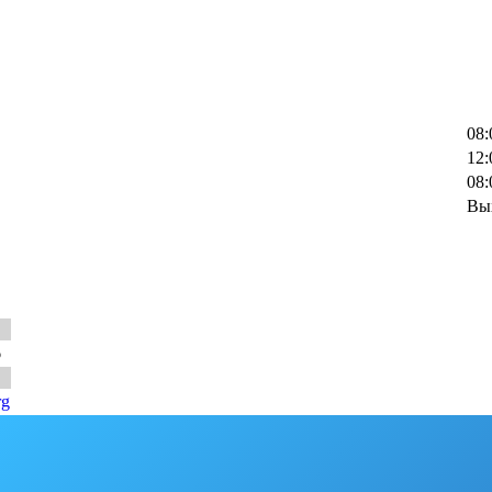
08:
12:
08:
Вы
6
rg