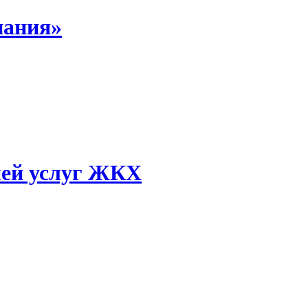
пания»
лей услуг ЖКХ