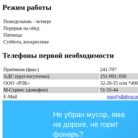
Режим работы
Понедельник - четверг
Перерыв на обед
Пятница
Суббота, воскресенье
Телефоны первой необходимости
Приёмная (факс)
241-797
АДС (круглосуточно)
251-991; 050
ООО «РЛК»
32-20-55 или *40
М-Сервис (домофон)
51-55-44
E-Mail
ooo@sibdvor.o
Не убран мусор, яма
на дороге, не горит
фонарь?