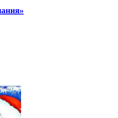
пания»