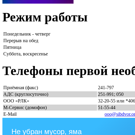
Режим работы
Понедельник - четверг
Перерыв на обед
Пятница
Суббота, воскресенье
Телефоны первой нео
Приёмная (факс)
241-797
АДС (круглосуточно)
251-991; 050
ООО «РЛК»
32-20-55 или *40
М-Сервис (домофон)
51-55-44
E-Mail
ooo@sibdvor.o
Не убран мусор, яма