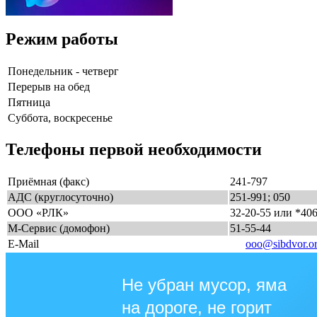
Режим работы
Понедельник - четверг
Перерыв на обед
Пятница
Суббота, воскресенье
Телефоны первой необходимости
Приёмная (факс)
241-797
АДС (круглосуточно)
251-991; 050
ООО «РЛК»
32-20-55 или *40
М-Сервис (домофон)
51-55-44
E-Mail
ooo@sibdvor.o
Не убран мусор, яма
на дороге, не горит