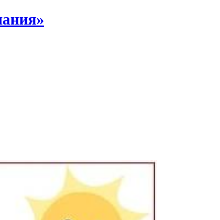
пания»