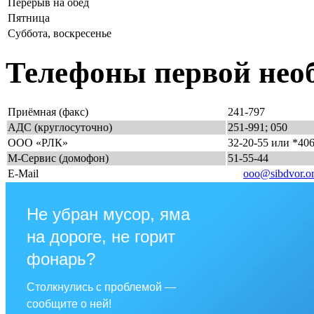
Перерыв на обед
Пятница
Суббота, воскресенье
Телефоны первой нео
Приёмная (факс)
241-797
АДС (круглосуточно)
251-991; 050
ООО «РЛК»
32-20-55 или *40
М-Сервис (домофон)
51-55-44
E-Mail
ooo@sibdvor.o
Не убран мусор, яма
на дороге, не горит
фонарь?
Столкнулись с проблемой —
сообщите о ней!