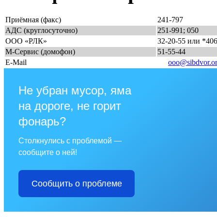
Приёмная (факс)
241-797
АДС (круглосуточно)
251-991; 050
ООО «РЛК»
32-20-55 или *40
М-Сервис (домофон)
51-55-44
E-Mail
ooo@sibdvor.o
Не убран мусор, яма
на дороге, не горит
фонарь?
Столкнулись с проблемой —
сообщите о ней!
Сообщить о проблеме